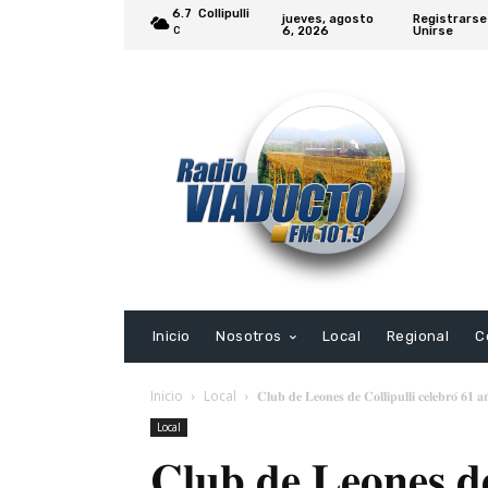
6.7
Collipulli
jueves, agosto
Registrarse
6, 2026
Unirse
C
Inicio
Nosotros
Local
Regional
C
Inicio
Local
𝐂𝐥𝐮𝐛 𝐝𝐞 𝐋𝐞𝐨𝐧𝐞𝐬 𝐝𝐞 𝐂𝐨𝐥𝐥𝐢𝐩𝐮𝐥𝐥𝐢 𝐜𝐞𝐥𝐞𝐛𝐫𝐨́ 𝟔𝟏 𝐚𝐧
Local
𝐂𝐥𝐮𝐛 𝐝𝐞 𝐋𝐞𝐨𝐧𝐞𝐬 𝐝𝐞 