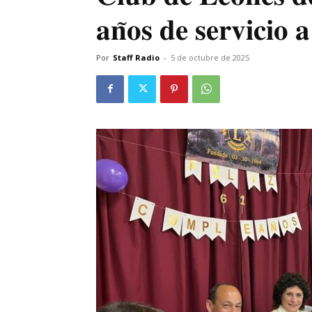
𝐚𝐧̃𝐨𝐬 𝐝𝐞 𝐬𝐞𝐫𝐯𝐢𝐜𝐢𝐨 
Por
Staff Radio
-
5 de octubre de 2025