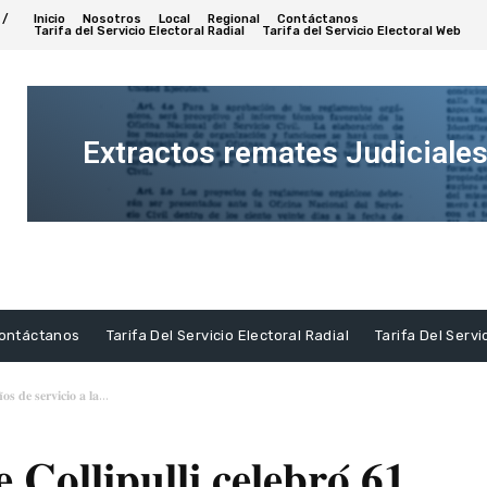
 /
Inicio
Nosotros
Local
Regional
Contáctanos
Tarifa del Servicio Electoral Radial
Tarifa del Servicio Electoral Web
Extractos remates Judiciale
Ver
Extracto
ontáctanos
Tarifa Del Servicio Electoral Radial
Tarifa Del Servi
̃𝐨𝐬 𝐝𝐞 𝐬𝐞𝐫𝐯𝐢𝐜𝐢𝐨 𝐚 𝐥𝐚...
𝐨𝐥𝐥𝐢𝐩𝐮𝐥𝐥𝐢 𝐜𝐞𝐥𝐞𝐛𝐫𝐨́ 𝟔𝟏