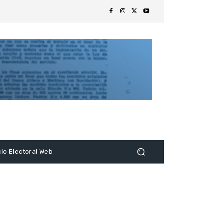
s
cio Electoral Web