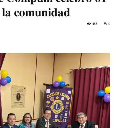
𝐚 𝐥𝐚 𝐜𝐨𝐦𝐮𝐧𝐢𝐝𝐚𝐝
483
0