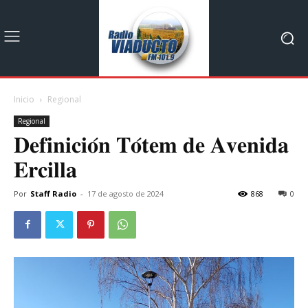
Inicio
Regional
Regional
𝐃𝐞𝐟𝐢𝐧𝐢𝐜𝐢𝐨́𝐧 𝐓𝐨́𝐭𝐞𝐦 𝐝𝐞 𝐀𝐯𝐞𝐧𝐢𝐝𝐚
𝐄𝐫𝐜𝐢𝐥𝐥𝐚
Por
Staff Radio
-
17 de agosto de 2024
868
0