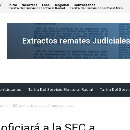
/
Inicio
Nosotros
Local
Regional
Contáctanos
Tarifa del Servicio Electoral Radial
Tarifa del Servicio Electoral Web
Extractos remates Judiciale
Ver
Extracto
ontáctanos
Tarifa Del Servicio Electoral Radial
Tarifa Del Servi
á a la SEC a eléctricas de La Araucanía tras...
ficiará a la SEC a