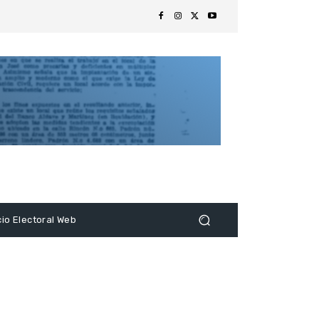
s
cio Electoral Web