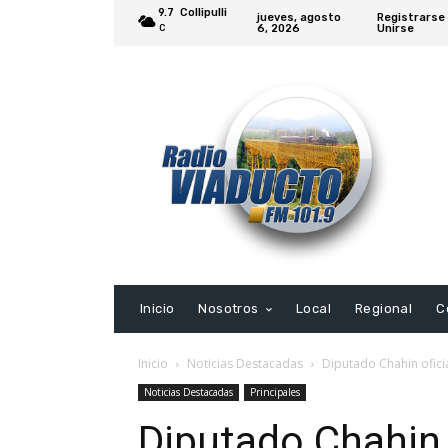
9.7
Collipulli
jueves, agosto
Registrarse 
6, 2026
Unirse
C
Inicio
Nosotros
Local
Regional
C
Inicio
Noticias Destacadas
Diputado Chahin oficiar
Noticias Destacadas
Principales
Diputado Chahin o