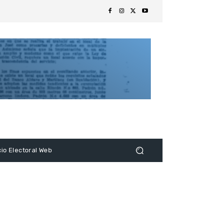
s
cio Electoral Web