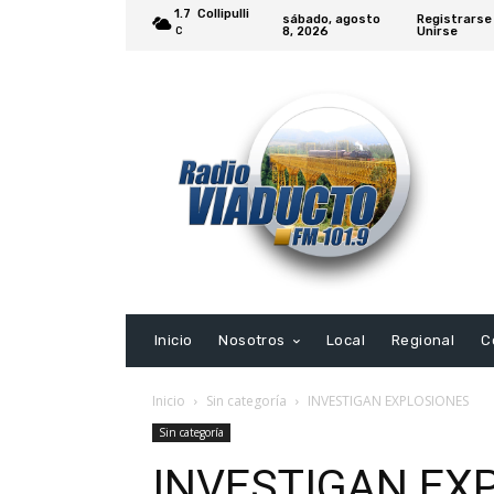
1.7
Collipulli
sábado, agosto
Registrarse
8, 2026
Unirse
C
Inicio
Nosotros
Local
Regional
C
Inicio
Sin categoría
INVESTIGAN EXPLOSIONES
Sin categoría
INVESTIGAN EX