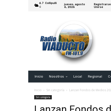
6.7
Collipulli
jueves, agosto
Registrarse
6, 2026
Unirse
C
Inicio
Nosotros
Local
Regional
C
Inicio
Sin categoría
Lanzan Fondos de Medios 202
Sin categoría
Lanzan Fondos d