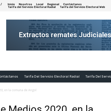
 /
Inicio
Nosotros
Local
Regional
Contáctanos
Tarifa del Servicio Electoral Radial
Tarifa del Servicio Electoral Web
Extractos remates Judiciale
Ver
Extracto
ontáctanos
Tarifa Del Servicio Electoral Radial
Tarifa Del Servi
0, en la comuna de Angol
e Medios 2020, en la