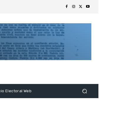
s
cio Electoral Web