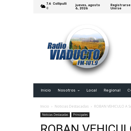
7.6
Collipulli
jueves, agosto
Registrarse
6, 2026
Unirse
C
Inicio
Nosotros
Local
Regional
C
Inicio
Noticias Destacadas
ROBAN VEHICULO A 
Noticias Destacadas
Principales
ROBAN VEHICUL