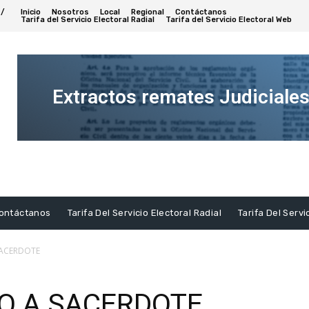
 /
Inicio
Nosotros
Local
Regional
Contáctanos
Tarifa del Servicio Electoral Radial
Tarifa del Servicio Electoral Web
Extractos remates Judiciale
Ver
Extracto
ontáctanos
Tarifa Del Servicio Electoral Radial
Tarifa Del Servi
SACERDOTE
O A SACERDOTE