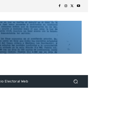
s
cio Electoral Web