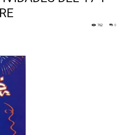
BRE
762
0