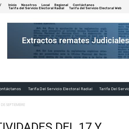
/
Inicio
Nosotros
Local
Regional
Contáctanos
Tarifa del Servicio Electoral Radial
Tarifa del Servicio Electoral Web
Extractos remates Judiciale
Ver
Extracto
ontáctanos
Tarifa Del Servicio Electoral Radial
Tarifa Del Servi
 DE SEPTIEMBRE
VIDADES DEL 17 Y