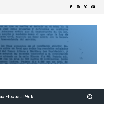
s
cio Electoral Web