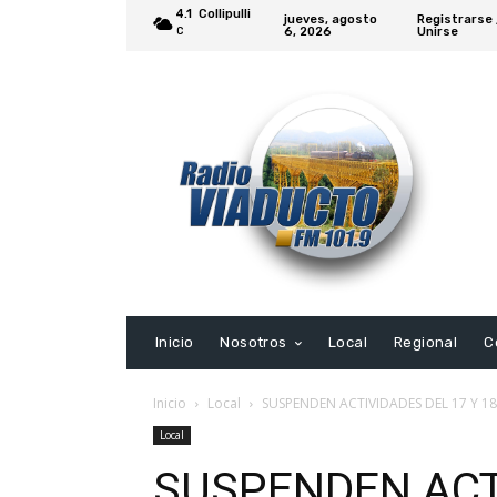
4.1
Collipulli
jueves, agosto
Registrarse 
6, 2026
Unirse
C
Inicio
Nosotros
Local
Regional
C
Inicio
Local
SUSPENDEN ACTIVIDADES DEL 17 Y 18
Local
SUSPENDEN ACTI