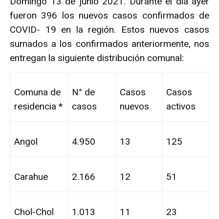
Domingo 13 de junio 2021. Durante el día ayer
fueron 396 los nuevos casos confirmados de
COVID- 19 en la región. Estos nuevos casos
sumados a los confirmados anteriormente, nos
entregan la siguiente distribución comunal:
Comuna de
N° de
Casos
Casos
residencia *
casos
nuevos
activos
Angol
4.950
13
125
Carahue
2.166
12
51
Chol-Chol
1.013
11
23