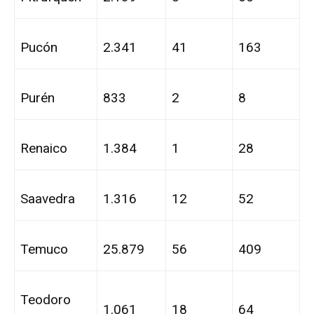
Pucón
2.341
41
163
Purén
833
2
8
Renaico
1.384
1
28
Saavedra
1.316
12
52
Temuco
25.879
56
409
Teodoro
1.061
18
64