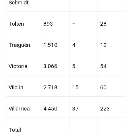
Schmidt
Toltén
893
–
28
Traiguén
1.510
4
19
Victoria
3.066
5
54
Vilcún
2.718
15
60
Villarrica
4.450
37
223
Total