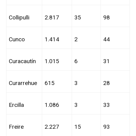
Collipulli
2.817
35
98
Cunco
1.414
2
44
Curacautín
1.015
6
31
Curarrehue
615
3
28
Ercilla
1.086
3
33
Freire
2.227
15
93