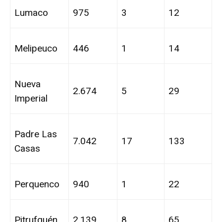
Lumaco
975
3
12
Melipeuco
446
1
14
Nueva
2.674
5
29
Imperial
Padre Las
7.042
17
133
Casas
Perquenco
940
1
22
Pitrufquén
2.139
8
65