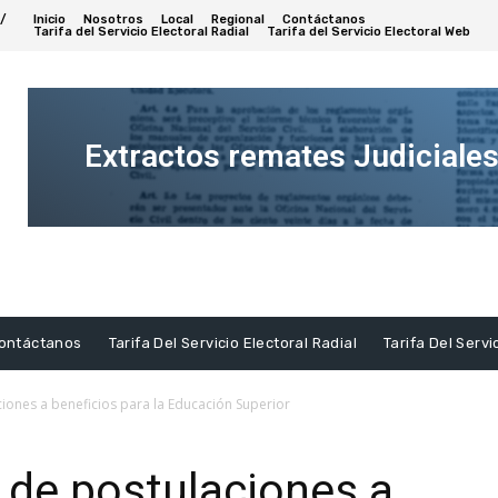
/
Inicio
Nosotros
Local
Regional
Contáctanos
Tarifa del Servicio Electoral Radial
Tarifa del Servicio Electoral Web
Extractos remates Judiciale
Ver
Extracto
ontáctanos
Tarifa Del Servicio Electoral Radial
Tarifa Del Servi
iones a beneficios para la Educación Superior
 de postulaciones a