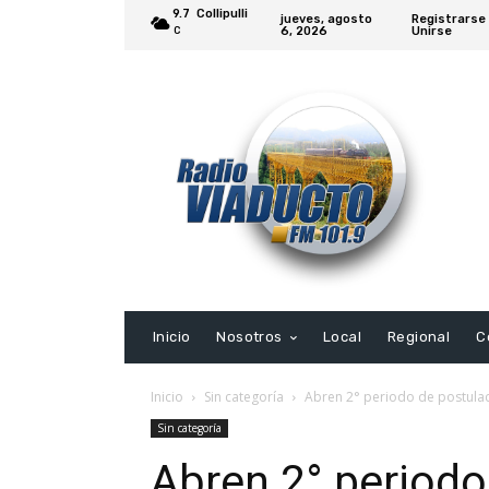
9.7
Collipulli
jueves, agosto
Registrarse 
6, 2026
Unirse
C
Inicio
Nosotros
Local
Regional
C
Inicio
Sin categoría
Abren 2° periodo de postulac
Sin categoría
Abren 2° periodo