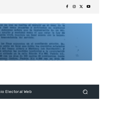
s
cio Electoral Web