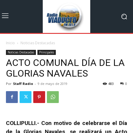
Inicio
Noticias Destacadas
Noticias Destacadas
Principales
ACTO COMUNAL DÍA DE LA
GLORIAS NAVALES
Por
Staff Radio
-
9 de mayo de 2019
483
0
COLLIPULLI.- Con motivo de celebrarse el Día
de la Glorias Navales, se realizará un Acto