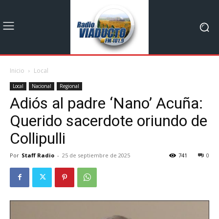
Inicio
Local
Local
Nacional
Regional
Adiós al padre ‘Nano’ Acuña:
Querido sacerdote oriundo de
Collipulli
Por
Staff Radio
-
25 de septiembre de 2025
741
0