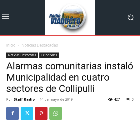
Inicio
Noticias Destacadas
Noticias Destacadas
Principales
Alarmas comunitarias instaló
Municipalidad en cuatro
sectores de Collipulli
Por
Staff Radio
-
14 de mayo de 2019
427
0