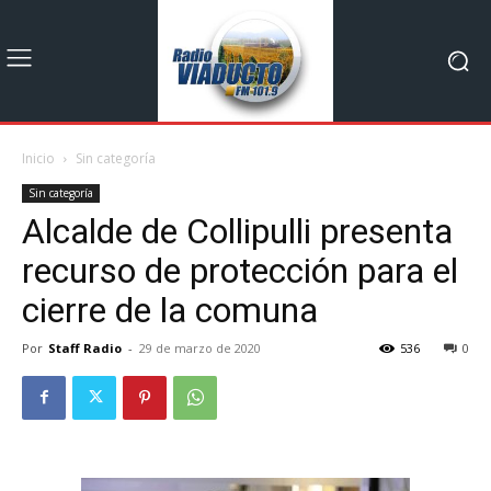
Inicio
Sin categoría
Sin categoría
Alcalde de Collipulli presenta
recurso de protección para el
cierre de la comuna
Por
Staff Radio
-
29 de marzo de 2020
536
0