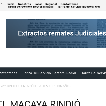
 /
Inicio
Nosotros
Local
Regional
Contáctanos
Tarifa del Servicio Electoral Radial
Tarifa del Servicio Electoral Web
Extractos remates Judiciale
Ver
Extracto
ontáctanos
Tarifa Del Servicio Electoral Radial
Tarifa Del Servi
AYA RINDIÓ CUENTA PÚBLICA DE SU GESTIÓN AÑO...
L MACAYA RINDIÓ