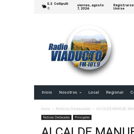
5.2
Collipulli
viernes, agosto
Registrarse
7, 2026
Unirse
C
Inicio
Nosotros
Local
Regional
C
Inicio
Noticias Destacadas
ALCALDE MANUEL MAC
Noticias Destacadas
Principales
ALCALDE MANUE