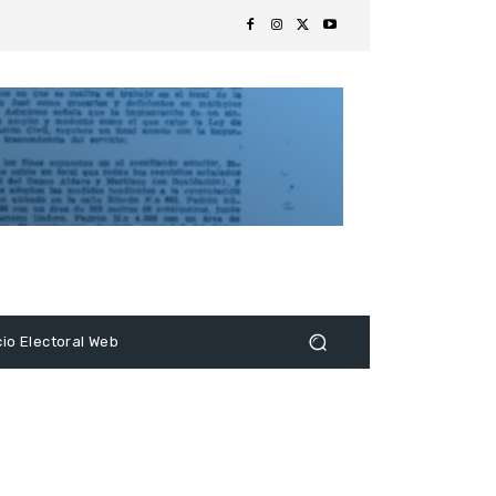
s
cio Electoral Web