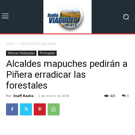
Inicio
Noticias Destacadas
Noticias Destacadas
Principales
Alcaldes mapuches pedirán a
Piñera erradicar las
forestales
Por
Staff Radio
-
2 de enero de 2018
420
0