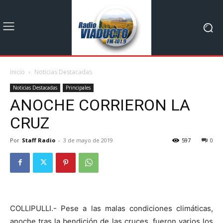
Inicio
Noticias Destacadas
Noticias Destacadas
Principales
ANOCHE CORRIERON LA
CRUZ
Por
Staff Radio
-
3 de mayo de 2019
597
0
COLLIPULLI.- Pese a las malas condiciones climáticas,
anoche tras la bendición de las cruces, fueron varios los