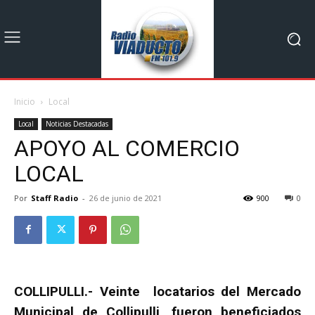
Inicio
Local
Local
Noticias Destacadas
APOYO AL COMERCIO
LOCAL
Por
Staff Radio
-
26 de junio de 2021
900
0
COLLIPULLI.- Veinte locatarios del Mercado
Municipal de Collipulli, fueron beneficiados