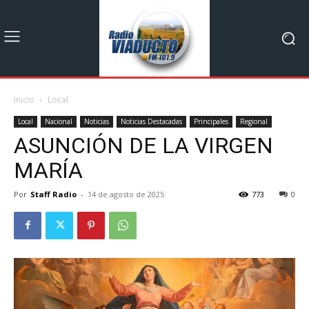
Inicio
Local
Local
Nacional
Noticias
Noticias Destacadas
Principales
Regional
ASUNCIÓN DE LA VIRGEN
MARÍA
Por
Staff Radio
-
14 de agosto de 2025
773
0