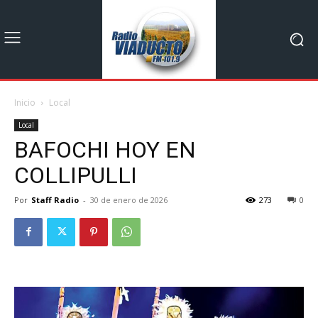
Inicio
Local
Local
BAFOCHI HOY EN
COLLIPULLI
Por
Staff Radio
-
30 de enero de 2026
273
0