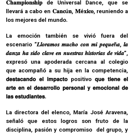
𝐂𝐡𝐚𝐦𝐩𝐢𝐨𝐧𝐬𝐡𝐢𝐩 de Universal Dance, que se
llevará a cabo en 𝐂𝐚𝐧𝐜ú𝐧, 𝐌é𝐱𝐢𝐜𝐨, reuniendo a
los mejores del mundo.
La emoción también se vivió fuera del
escenario “𝑳𝒍𝒐𝒓𝒂𝒎𝒐𝒔 𝒎𝒖𝒄𝒉𝒐 𝒄𝒐𝒏 𝒎𝒊 𝒑𝒆𝒒𝒖𝒆ñ𝒂, 𝒍𝒂
𝒅𝒂𝒏𝒛𝒂 𝒉𝒂 𝒔𝒊𝒅𝒐 𝒄𝒍𝒂𝒗𝒆 𝒆𝒏 𝒏𝒖𝒆𝒔𝒕𝒓𝒂𝒔 𝒉𝒊𝒔𝒕𝒐𝒓𝒊𝒂𝒔 𝒅𝒆 𝒗𝒊𝒅𝒂”,
expresó una apoderada cercana al colegio
que acompañó a su hija en la competencia,
𝗱𝗲𝘀𝘁𝗮𝗰𝗮𝗻𝗱𝗼 𝗲𝗹 𝗶𝗺𝗽𝗮𝗰𝘁𝗼 positivo 𝗾𝘂𝗲 𝘁𝗶𝗲𝗻𝗲 𝗲𝗹
𝗮𝗿𝘁𝗲 𝗲𝗻 𝗲𝗹 𝗱𝗲𝘀𝗮𝗿𝗿𝗼𝗹𝗹𝗼 𝗽𝗲𝗿𝘀𝗼𝗻𝗮𝗹 𝘆 𝗲𝗺𝗼𝗰𝗶𝗼𝗻𝗮𝗹 𝗱𝗲
𝗹𝗮𝘀 𝗲𝘀𝘁𝘂𝗱𝗶𝗮𝗻𝘁𝗲𝘀.
La directora del elenco, María José Aravena,
señaló que estos logros son fruto de la
disciplina, pasión y compromiso del grupo, y