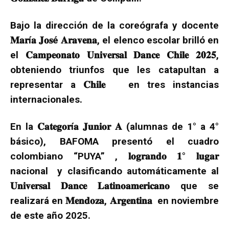
Bajo la dirección de la coreógrafa y docente
𝐌𝐚𝐫í𝐚 𝐉𝐨𝐬é 𝐀𝐫𝐚𝐯𝐞𝐧𝐚, el elenco escolar brilló en
el 𝐂𝐚𝐦𝐩𝐞𝐨𝐧𝐚𝐭𝐨 𝐔𝐧𝐢𝐯𝐞𝐫𝐬𝐚𝐥 𝐃𝐚𝐧𝐜𝐞 𝐂𝐡𝐢𝐥𝐞 𝟐𝟎𝟐𝟓,
obteniendo triunfos que les catapultan a
representar a 𝐂𝐡𝐢𝐥𝐞 en tres instancias
internacionales.
En la 𝐂𝐚𝐭𝐞𝐠𝐨𝐫í𝐚 𝐉𝐮𝐧𝐢𝐨𝐫 𝐀 (alumnas de 1° a 4°
básico), BAFOMA presentó el cuadro
colombiano “PUYA” , 𝐥𝐨𝐠𝐫𝐚𝐧𝐝𝐨 𝟏° 𝐥𝐮𝐠𝐚𝐫
nacional y clasificando automáticamente al
𝐔𝐧𝐢𝐯𝐞𝐫𝐬𝐚𝐥 𝐃𝐚𝐧𝐜𝐞 𝐋𝐚𝐭𝐢𝐧𝐨𝐚𝐦𝐞𝐫𝐢𝐜𝐚𝐧𝐨 que se
realizará en 𝐌𝐞𝐧𝐝𝐨𝐳𝐚, 𝐀𝐫𝐠𝐞𝐧𝐭𝐢𝐧𝐚 en noviembre
de este año 2025.