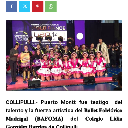
COLLIPULLI.- Puerto Montt fue testigo del
talento y la fuerza artística del 𝐁𝐚𝐥𝐥𝐞𝐭 𝐅𝐨𝐥𝐜𝐥ó𝐫𝐢𝐜𝐨
𝐌𝐚𝐝𝐫𝐢𝐠𝐚𝐥 (𝐁𝐀𝐅𝐎𝐌𝐀) del 𝐂𝐨𝐥𝐞𝐠𝐢𝐨 𝐋𝐢𝐝𝐢𝐚
𝐆𝐨𝐧𝐳á𝐥𝐞𝐳 𝐁𝐚𝐫𝐫𝐢𝐠𝐚 de Collipulli.