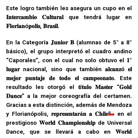
Este logro también les asegura un cupo en el
𝐈𝐧𝐭𝐞𝐫𝐜𝐚𝐦𝐛𝐢𝐨 𝐂𝐮𝐥𝐭𝐮𝐫𝐚𝐥 que tendrá lugar en
𝐅𝐥𝐨𝐫𝐢𝐚𝐧ó𝐩𝐨𝐥𝐢𝐬, 𝐁𝐫𝐚𝐬𝐢𝐥.
En la Categoría 𝐉𝐮𝐧𝐢𝐨𝐫 𝐁 (alumnas de 5° a 8°
básico), el grupo interpretó el cuadro andino
“Caporales”, con el cual no solo obtuvo el 𝟏°
𝐥𝐮𝐠𝐚𝐫 nacional, sino que también 𝐚𝐥𝐜𝐚𝐧𝐳ó 𝐞𝐥
𝐦𝐞𝐣𝐨𝐫 𝐩𝐮𝐧𝐭𝐚𝐣𝐞 𝐝𝐞 𝐭𝐨𝐝𝐨 𝐞𝐥 𝐜𝐚𝐦𝐩𝐞𝐨𝐧𝐚𝐭𝐨. Este
resultado les otorgó el 𝐭í𝐭𝐮𝐥𝐨 𝐌𝐚𝐬𝐭𝐞𝐫 “𝐆𝐨𝐥𝐝
𝐃𝐚𝐧𝐜𝐞” a la mejor coreografía del certamen.
Gracias a esta distinción, además de Mendoza
y Florianópolis, 𝐫𝐞𝐩𝐫𝐞𝐬𝐞𝐧𝐭𝐚𝐫á𝐧 𝐚 𝐂𝐡𝐢𝐥𝐞
en el
prestigioso 𝐖𝐨𝐫𝐥𝐝 𝐂𝐡𝐚𝐦𝐩𝐢𝐨𝐧𝐬𝐡𝐢𝐩 de Universal
Dance, que se llevará a cabo en 𝐖𝐨𝐫𝐥𝐝