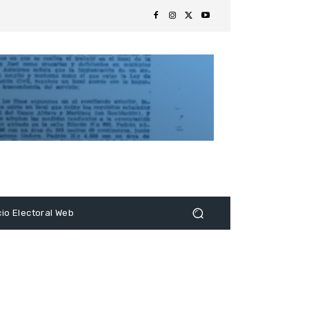
s
cio Electoral Web