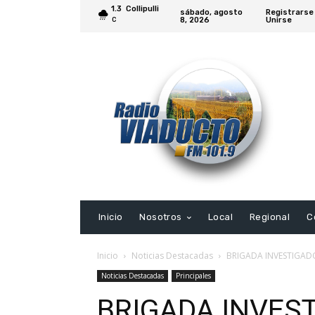
1.3
Collipulli
sábado, agosto
Registrarse
8, 2026
Unirse
C
Inicio
Nosotros
Local
Regional
C
Inicio
Noticias Destacadas
BRIGADA INVESTIGAD
Noticias Destacadas
Principales
BRIGADA INVES