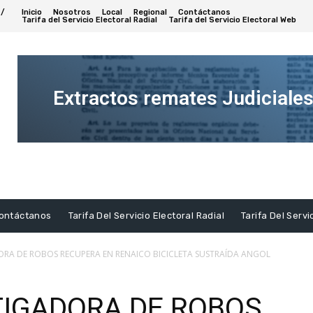
 /
Inicio
Nosotros
Local
Regional
Contáctanos
Tarifa del Servicio Electoral Radial
Tarifa del Servicio Electoral Web
Extractos remates Judiciale
Ver
Extracto
ontáctanos
Tarifa Del Servicio Electoral Radial
Tarifa Del Servi
ORA DE ROBOS RECUPERA EN RENAICO BICICLETA SUSTRAÍDA ANGOL
TIGADORA DE ROBOS