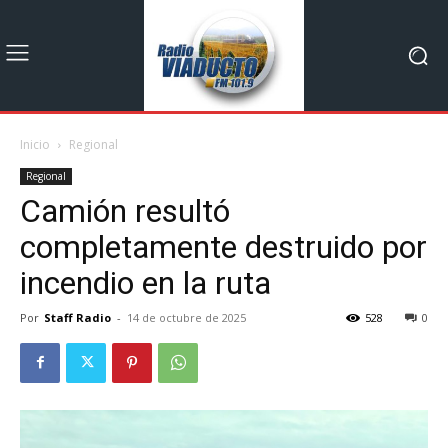
Inicio
Regional
Regional
Camión resultó
completamente destruido por
incendio en la ruta
Por
Staff Radio
-
14 de octubre de 2025
528
0