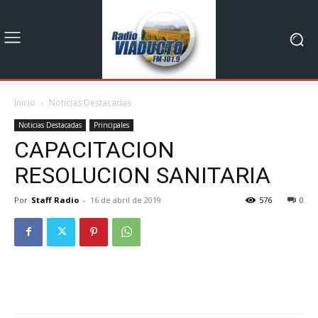
Inicio
Noticias Destacadas
Noticias Destacadas
Principales
CAPACITACION
RESOLUCION SANITARIA
Por
Staff Radio
-
16 de abril de 2019
576
0