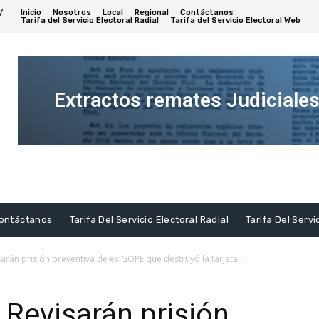
/
Inicio
Nosotros
Local
Regional
Contáctanos
Tarifa del Servicio Electoral Radial
Tarifa del Servicio Electoral Web
Extractos remates Judiciale
Ver
Extracto
ontáctanos
Tarifa Del Servicio Electoral Radial
Tarifa Del Servi
sarán prisión preventiva de ex GOPE que destruyó la tarjeta...
 Revisarán prisión