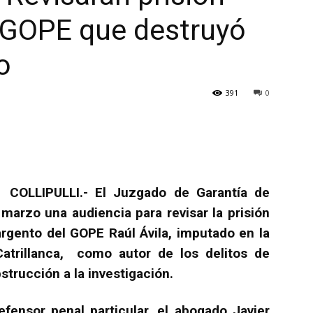
x GOPE que destruyó
o
391
0
COLLIPULLI.- El Juzgado de Garantía de
e marzo una audiencia para revisar la prisión
argento del GOPE Raúl Ávila, imputado en la
atrillanca, como autor de los delitos de
strucción a la investigación.
efensor penal particular, el abogado Javier