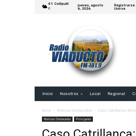
4.1
Collipulli
jueves, agosto
Registrarse 
6, 2026
Unirse
C
Inicio
Nosotros
Local
Regional
C
Inicio
Noticias Destacadas
Caso Catrillanca: Revi
Noticias Destacadas
Principales
Caso Catrillanca: