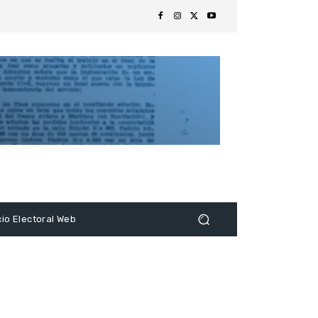
s
cio Electoral Web