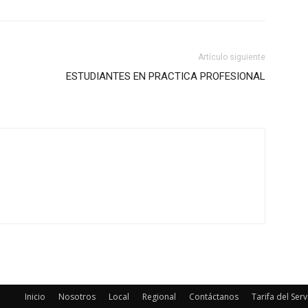
Artículo siguiente
ESTUDIANTES EN PRACTICA PROFESIONAL
Inicio
Nosotros
Local
Regional
Contáctanos
Tarifa del Serv