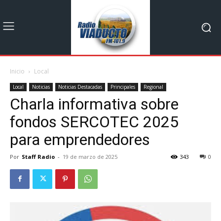
Inicio
Local
Local
Noticias
Noticias Destacadas
Principales
Regional
Charla informativa sobre
fondos SERCOTEC 2025
para emprendedores
Por
Staff Radio
-
19 de marzo de 2025
343
0