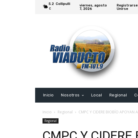
5.2
Collipulli
viernes, agosto
Registrarse
7, 2026
Unirse
C
Inicio
Nosotros
Local
Regional
C
Inicio
Regional
CMPC Y CIDERE BIOBÍO APOYAN 
Regional
CMPC Y CIDERE 