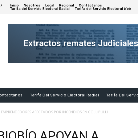
 /
Inicio
Nosotros
Local
Regional
Contáctanos
Tarifa del Servicio Electoral Radial
Tarifa del Servicio Electoral Web
Extractos remates Judiciale
Ver
Extracto
ontáctanos
Tarifa Del Servicio Electoral Radial
Tarifa Del Servi
A EMPRENDEDORES AFECTADOS POR INCENDIOS EN COLLIPULLI
BIOBÍO APOYAN A