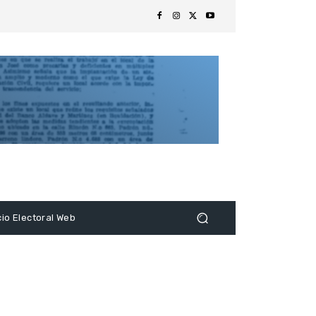
s
cio Electoral Web