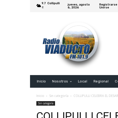
9.7
Collipulli
jueves, agosto
Registrarse 
6, 2026
Unirse
C
Inicio
Nosotros
Local
Regional
C
Inicio
Sin categoría
COLLIPULLI CELEBRA EL DESA
Sin categoría
COLLIPULLI CEL