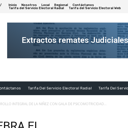
/
Inicio
Nosotros
Local
Regional
Contáctanos
Tarifa del Servicio Electoral Radial
Tarifa del Servicio Electoral Web
Extractos remates Judiciale
Ver
Extracto
ontáctanos
Tarifa Del Servicio Electoral Radial
Tarifa Del Servi
RROLLO INTEGRAL DE LA NIÑEZ CON GALA DE PSICOMOTRICIDAD...
EBRA EL