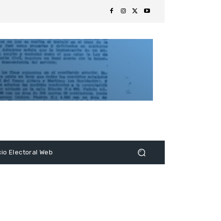
s
cio Electoral Web