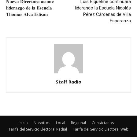
𝐍𝐮𝐞𝐯𝐚 𝐃𝐢𝐫𝐞𝐜𝐭𝐨𝐫𝐚 𝐚𝐬𝐮𝐦𝐞
Luis Riquelme continuará
𝐥𝐢𝐝𝐞𝐫𝐚𝐳𝐠𝐨 𝐝𝐞 𝐥𝐚 𝐄𝐬𝐜𝐮𝐞𝐥𝐚
liderando la Escuela Nicolás
𝐓𝐡𝐨𝐦𝐚𝐬 𝐀𝐥𝐯𝐚 𝐄𝐝𝐢𝐬𝐨𝐧
Pérez Cárdenas de Villa
Esperanza
Staff Radio
Inicio
Nosotros
Local
Regional
Contáctanos
Tarifa del Servicio Electoral Radial
Tarifa del Servicio Electoral Web