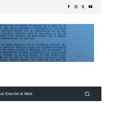
s
cio Electoral Web