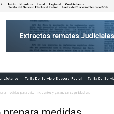
 /
Inicio
Nosotros
Local
Regional
Contáctanos
Tarifa del Servicio Electoral Radial
Tarifa del Servicio Electoral Web
Extractos remates Judiciale
Ver
Extracto
ontáctanos
Tarifa Del Servicio Electoral Radial
Tarifa Del Servi
ra medidas para evitar incidentes y garantizar seguridad en...
 prepara medidas