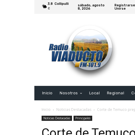
3.8
Collipulli
sábado, agosto
Registrarse
8, 2026
Unirse
C
Inicio
Nosotros
Local
Regional
C
Inicio
Noticias Destacadas
Corte de Temuco prepa
Noticias Destacadas
Principales
Corte de Temuco