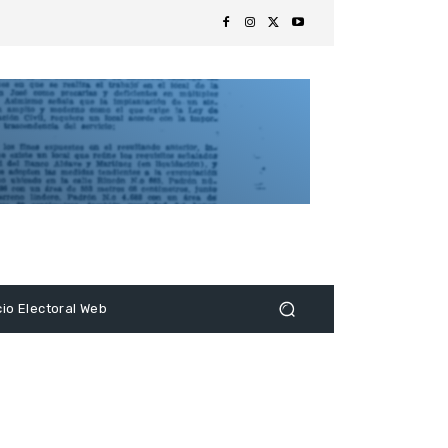
s
cio Electoral Web