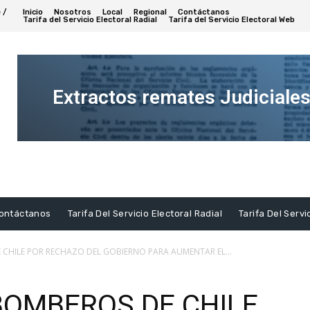
 /
Inicio
Nosotros
Local
Regional
Contáctanos
Tarifa del Servicio Electoral Radial
Tarifa del Servicio Electoral Web
Extractos remates Judiciale
Ver
Extracto
ontáctanos
Tarifa Del Servicio Electoral Radial
Tarifa Del Servi
CHILE POR RECHAZO DEL GOBIERNO PARA AUMENTAR EL...
BOMBEROS DE CHILE