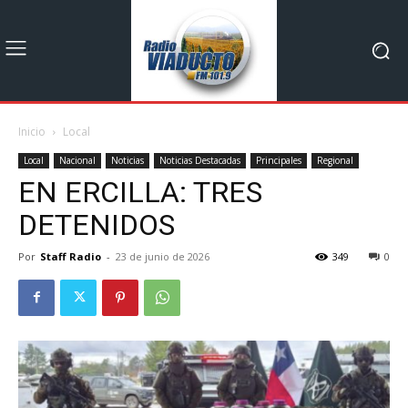
Inicio
Local
Local
Nacional
Noticias
Noticias Destacadas
Principales
Regional
EN ERCILLA: TRES
DETENIDOS
Por
Staff Radio
-
23 de junio de 2026
349
0