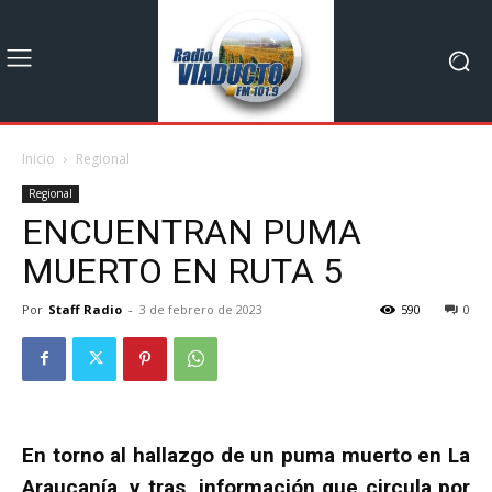
Inicio
Regional
Regional
ENCUENTRAN PUMA
MUERTO EN RUTA 5
Por
Staff Radio
-
3 de febrero de 2023
590
0
En torno al hallazgo de un puma muerto en La
Araucanía, y tras información que circula por