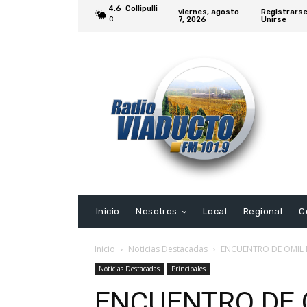
4.6
Collipulli
viernes, agosto
Registrarse
7, 2026
Unirse
C
Inicio
Nosotros
Local
Regional
C
Inicio
Noticias Destacadas
ENCUENTRO DE OMIL 
Noticias Destacadas
Principales
ENCUENTRO DE 