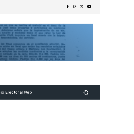
s
cio Electoral Web