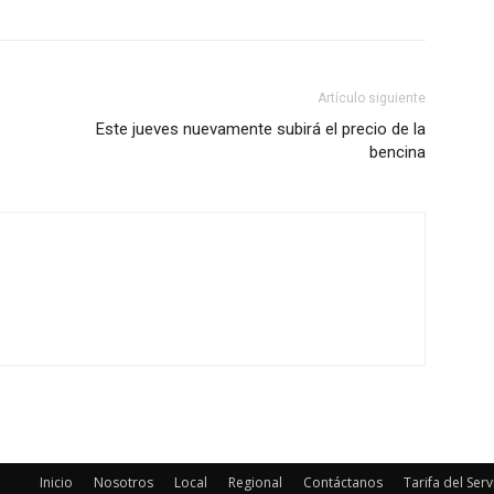
Artículo siguiente
Este jueves nuevamente subirá el precio de la
bencina
Inicio
Nosotros
Local
Regional
Contáctanos
Tarifa del Serv