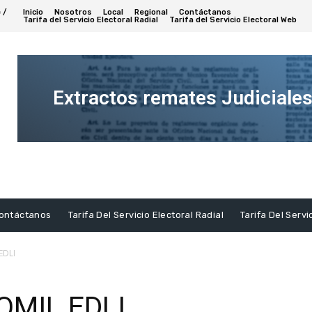
 /
Inicio
Nosotros
Local
Regional
Contáctanos
Tarifa del Servicio Electoral Radial
Tarifa del Servicio Electoral Web
Extractos remates Judiciale
Ver
Extracto
ontáctanos
Tarifa Del Servicio Electoral Radial
Tarifa Del Servi
EDLI
OMIL EDLI