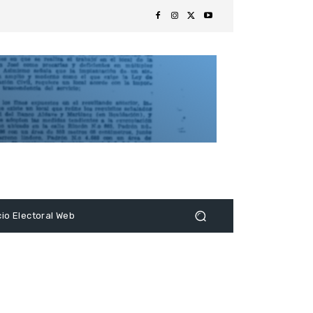
s
cio Electoral Web