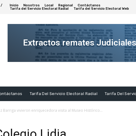
 /
Inicio
Nosotros
Local
Regional
Contáctanos
Tarifa del Servicio Electoral Radial
Tarifa del Servicio Electoral Web
Extractos remates Judiciale
Ver
Extracto
ontáctanos
Tarifa Del Servicio Electoral Radial
Tarifa Del Servi
z Barriga vivieron enriquecedora visita al Museo Histórico...
Colegio Lidia