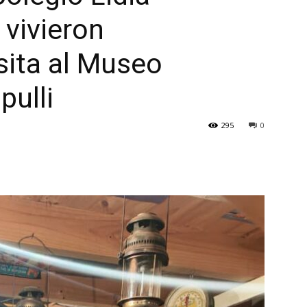
 vivieron
sita al Museo
pulli
295
0