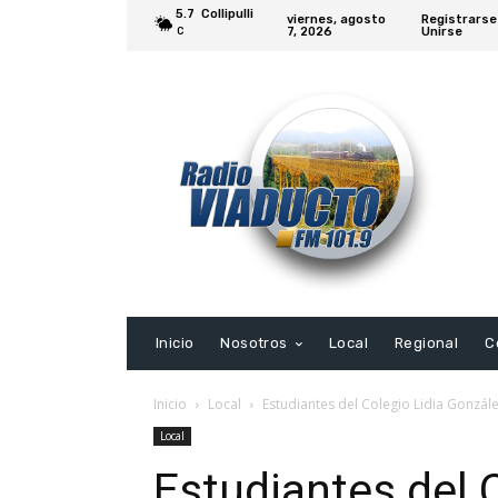
5.7
Collipulli
viernes, agosto
Registrarse
7, 2026
Unirse
C
Inicio
Nosotros
Local
Regional
C
Inicio
Local
Estudiantes del Colegio Lidia Gonzále
Local
Estudiantes del 