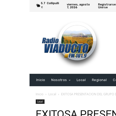
5.7
Collipulli
viernes, agosto
Registrarse
7, 2026
Unirse
C
Inicio
Nosotros
Local
Regional
C
Inicio
Local
EXITOSA PRESENTACION DEL GRUPO 
Local
EXITOSA PRESE