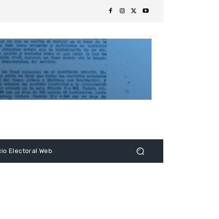
s
cio Electoral Web