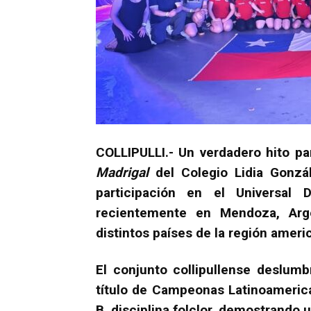
COLLIPULLI.- Un verdadero hito par
Madrigal
del Colegio Lidia Gonzále
participación en el Universal 
recientemente en Mendoza, Arg
distintos países de la región ameri
El conjunto collipullense deslumb
título de Campeonas Latinoameric
B, disciplina folclor, demostrando un