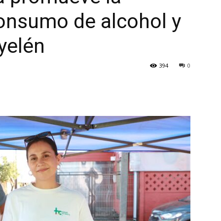
onsumo de alcohol y
yelén
394
0