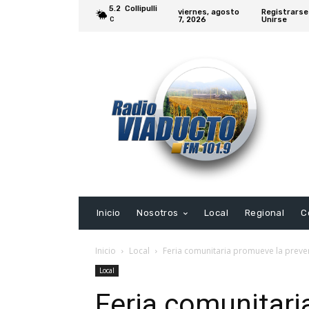
5.2
Collipulli
viernes, agosto
Registrarse
7, 2026
Unirse
C
Inicio
Nosotros
Local
Regional
C
Inicio
Local
Feria comunitaria promueve la preve
Local
Feria comunitari