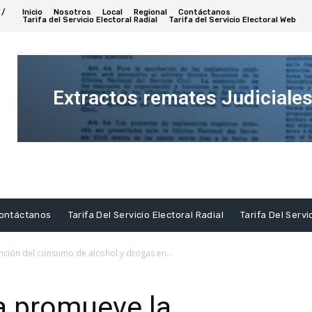
 /
Inicio
Nosotros
Local
Regional
Contáctanos
Tarifa del Servicio Electoral Radial
Tarifa del Servicio Electoral Web
Extractos remates Judiciale
Ver
Extracto
ontáctanos
Tarifa Del Servicio Electoral Radial
Tarifa Del Servi
nción del consumo de alcohol y drogas en...
a promueve la