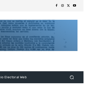
s
cio Electoral Web