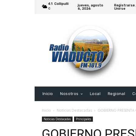
4.1
Collipulli
jueves, agosto
Registrarse 
6, 2026
Unirse
C
Inicio
Nosotros
Local
Regional
C
Inicio
Noticias Destacadas
GOBIERNO PRESENTA 
Noticias Destacadas
Principales
GOBIERNO PRES