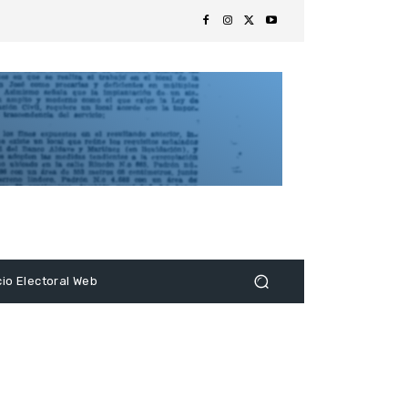
s
cio Electoral Web