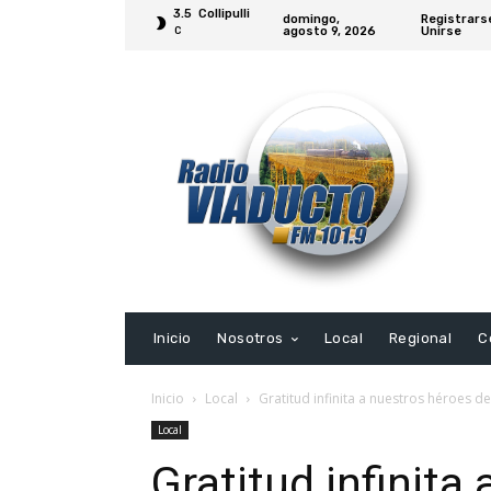
3.5
Collipulli
domingo,
Registrars
agosto 9, 2026
Unirse
C
Inicio
Nosotros
Local
Regional
C
Inicio
Local
Gratitud infinita a nuestros héroes de
Local
Gratitud infinita