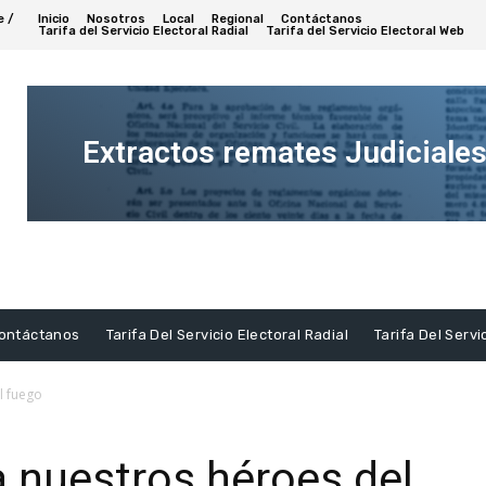
e /
Inicio
Nosotros
Local
Regional
Contáctanos
Tarifa del Servicio Electoral Radial
Tarifa del Servicio Electoral Web
Extractos remates Judiciale
Ver
Extracto
ontáctanos
Tarifa Del Servicio Electoral Radial
Tarifa Del Servi
l fuego
 a nuestros héroes del