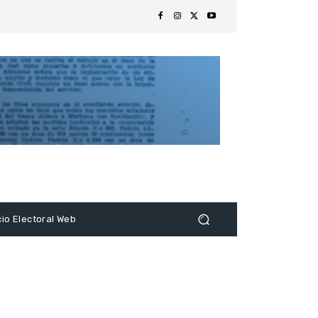
s
cio Electoral Web