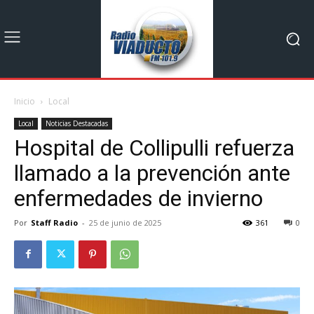
Inicio
Local
Local
Noticias Destacadas
Hospital de Collipulli refuerza
llamado a la prevención ante
enfermedades de invierno
Por
Staff Radio
-
25 de junio de 2025
361
0