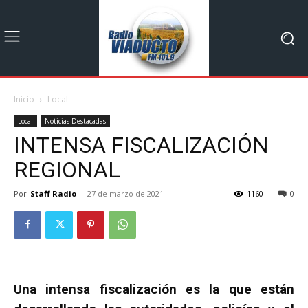
Inicio
Local
Local
Noticias Destacadas
INTENSA FISCALIZACIÓN
REGIONAL
Por
Staff Radio
-
27 de marzo de 2021
1160
0
Una intensa fiscalización es la que están