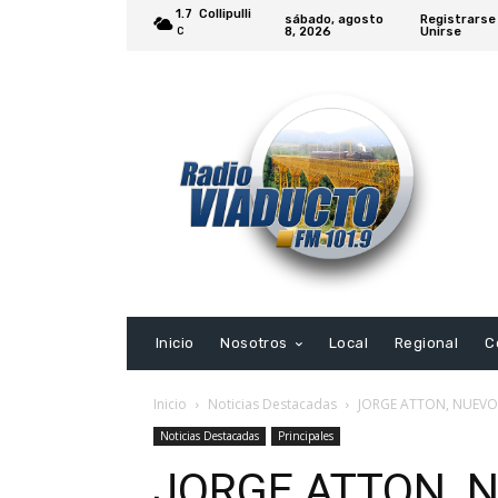
1.7
Collipulli
sábado, agosto
Registrarse
8, 2026
Unirse
C
Inicio
Nosotros
Local
Regional
C
Inicio
Noticias Destacadas
JORGE ATTON, NUEVO
Noticias Destacadas
Principales
JORGE ATTON, 