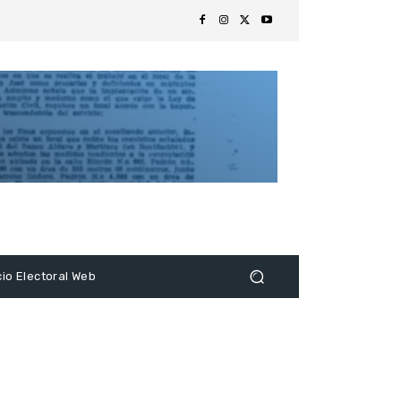
s
cio Electoral Web