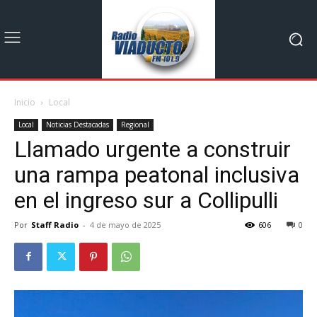
Inicio
Local
Local
Noticias Destacadas
Regional
Llamado urgente a construir
una rampa peatonal inclusiva
en el ingreso sur a Collipulli
Por
Staff Radio
-
4 de mayo de 2025
606
0