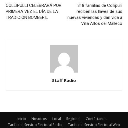
COLLIPULLI CELEBRARÁ POR
318 familias de Collipulli
PRIMERA VEZ EL DÍA DE LA
reciben las llaves de sus
TRADICIÓN BOMBERIL
nuevas viviendas y dan vida a
Villa Altos del Malleco
Staff Radio
Inicio
Nosotros
Local
Regional
Contáctanos
Tarifa del Servicio Electoral Radial
Tarifa del Servicio Electoral Web