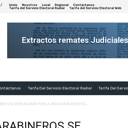
 /
Inicio
Nosotros
Local
Regional
Contáctanos
Tarifa del Servicio Electoral Radial
Tarifa del Servicio Electoral Web
Extractos remates Judiciale
Ver
Extracto
ontáctanos
Tarifa Del Servicio Electoral Radial
Tarifa Del Servi
NEROS SE DESPLEGARÁN POR LA ARAUCANÍA EN ESTAS...
ARABINEROS SE