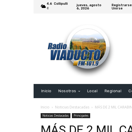
4.6
Collipulli
jueves, agosto
Registrarse
6, 2026
Unirse
C
Inicio
Nosotros
Local
Regional
C
Inicio
Noticias Destacadas
MÁS DE 2 MIL CARABI
Noticias Destacadas
Principales
MÁS DE 2 MIL C