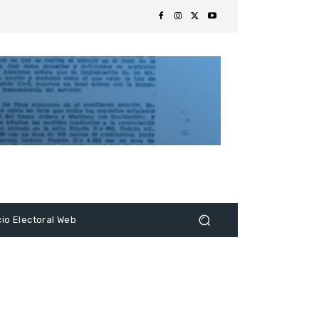
s
cio Electoral Web