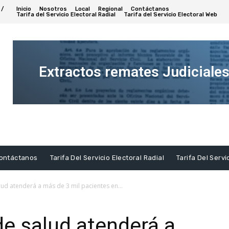
 /
Inicio
Nosotros
Local
Regional
Contáctanos
Tarifa del Servicio Electoral Radial
Tarifa del Servicio Electoral Web
Extractos remates Judiciale
Ver
Extracto
ontáctanos
Tarifa Del Servicio Electoral Radial
Tarifa Del Servi
ud atenderá a más de 3 mil pacientes en...
e salud atenderá a