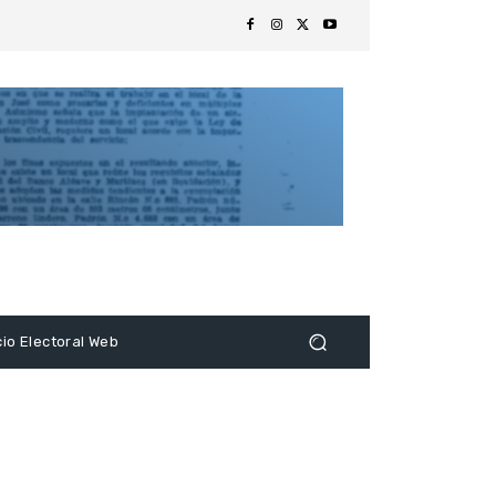
s
cio Electoral Web