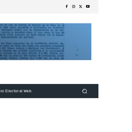
s
cio Electoral Web