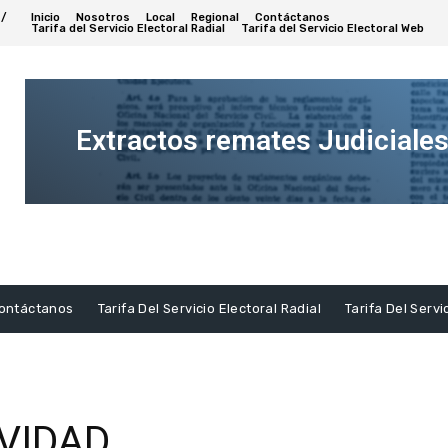
 /
Inicio
Nosotros
Local
Regional
Contáctanos
Tarifa del Servicio Electoral Radial
Tarifa del Servicio Electoral Web
Extractos remates Judiciale
Ver
Extracto
ontáctanos
Tarifa Del Servicio Electoral Radial
Tarifa Del Servi
VIDAD