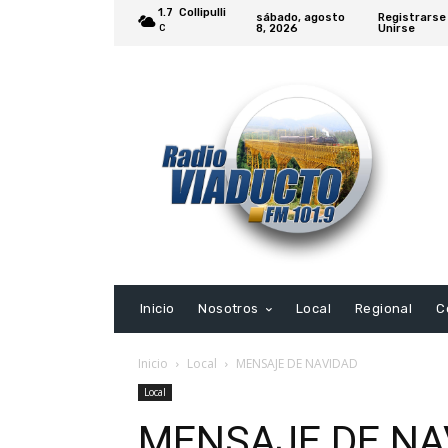
1.7
Collipulli
sábado, agosto
Registrarse
8, 2026
Unirse
C
Inicio
Nosotros
Local
Regional
C
Inicio
Local
MENSAJE DE NAVIDAD
Local
MENSAJE DE NA