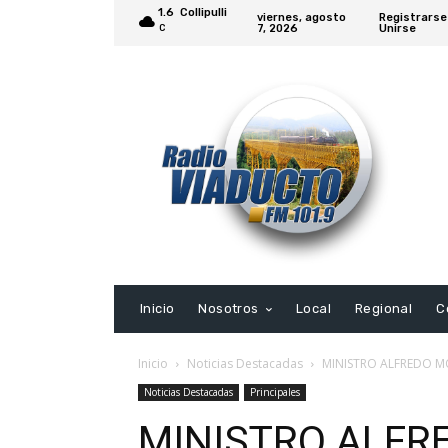
1.6
Collipulli
viernes, agosto
Registrarse
7, 2026
Unirse
C
Inicio
Nosotros
Local
Regional
C
Inicio
Noticias Destacadas
MINISTRO ALFREDO M
Noticias Destacadas
Principales
MINISTRO ALFR