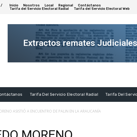
 /
Inicio
Nosotros
Local
Regional
Contáctanos
Tarifa del Servicio Electoral Radial
Tarifa del Servicio Electoral Web
Extractos remates Judiciale
Ver
Extracto
ontáctanos
Tarifa Del Servicio Electoral Radial
Tarifa Del Servi
ORENO ASISTIÓ A ENCUENTRO DE PALIN EN LA ARAUCANÍA
EDO MORENO