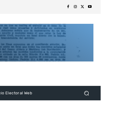
s
cio Electoral Web