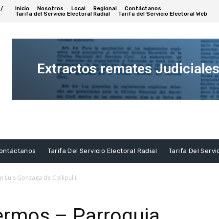
 /
Inicio
Nosotros
Local
Regional
Contáctanos
Tarifa del Servicio Electoral Radial
Tarifa del Servicio Electoral Web
Extractos remates Judiciale
Ver
Extracto
ontáctanos
Tarifa Del Servicio Electoral Radial
Tarifa Del Servi
n Luis Gonzaga de Collipulli
ermos – Parroquia