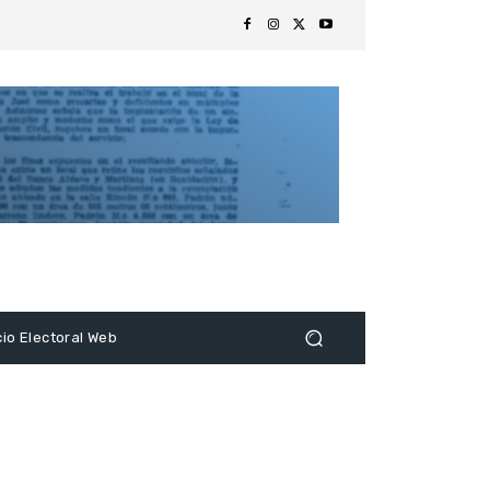
s
cio Electoral Web