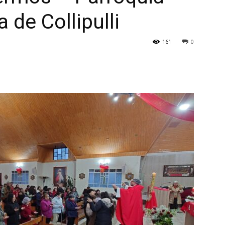
 de Collipulli
161
0