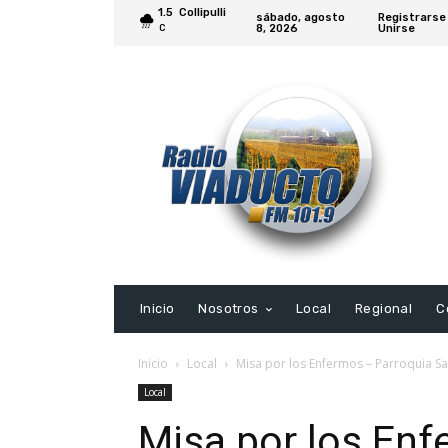
1.5
Collipulli
sábado, agosto
Registrarse
8, 2026
Unirse
C
Inicio
Nosotros
Local
Regional
C
Inicio
Local
Misa por los Enfermos – Parroquia Sa
Local
Misa por los Enf