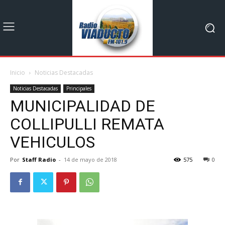
Inicio
Noticias Destacadas
Noticias Destacadas
Principales
MUNICIPALIDAD DE
COLLIPULLI REMATA
VEHICULOS
Por
Staff Radio
-
14 de mayo de 2018
575
0