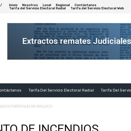
 /
Inicio
Nosotros
Local
Regional
Contáctanos
Tarifa del Servicio Electoral Radial
Tarifa del Servicio Electoral Web
Extractos remates Judiciale
Ver
Extracto
ontáctanos
Tarifa Del Servicio Electoral Radial
Tarifa Del Servi
DIOS FORESTALES EN MALLECO
TO DE INCENDIOS