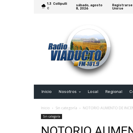
1.3
Collipulli
sábado, agosto
Registrarse
8, 2026
Unirse
C
Inicio
Nosotros
Local
Regional
C
Inicio
Sin categoría
NOTORIO AUMENTO DE INCEN
Sin categoría
NOTORIO AUMEN