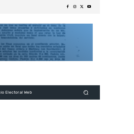
s
cio Electoral Web